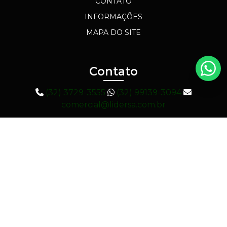
CONTATO
INFORMAÇÕES
MAPA DO SITE
Contato
(32) 3729-3555
(32) 99139-3094
comercial@lidersa.com.br
Endereço
Rua Edina de Oliveira, Nº90 - Bairro Industrial,
Muriaé / MG - CEP: 36883-286
Copyright © Lider. (Lei 9610 de 19/02/1998). Todos os direitos