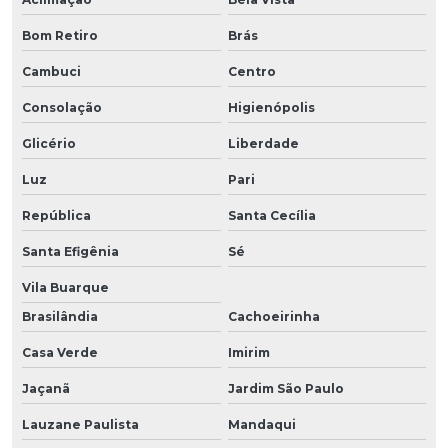
Bom Retiro
Brás
Cambuci
Centro
Consolação
Higienópolis
Glicério
Liberdade
Luz
Pari
República
Santa Cecília
Santa Efigênia
Sé
Vila Buarque
Brasilândia
Cachoeirinha
Casa Verde
Imirim
Jaçanã
Jardim São Paulo
Lauzane Paulista
Mandaqui