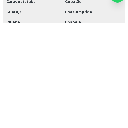
Caraguatatuba
Cubatão
Guarujá
Ilha Comprida
Iguape
Ilhabela
Itanhaém
Mongaguá
Riviera de São Lourenço
Santos
São Vicente
Praia Grande
Ubatuba
São Sebastião
Peruíbe
O conteúdo do texto desta página é de direito reservado. Sua reprodução, parcial ou
total, mesmo citando nossos links, é proibida sem a autorização do autor. Crime de
violação de direito autoral – artigo 184 do Código Penal –
Lei 9610/98 - Lei de direitos
autorais
.