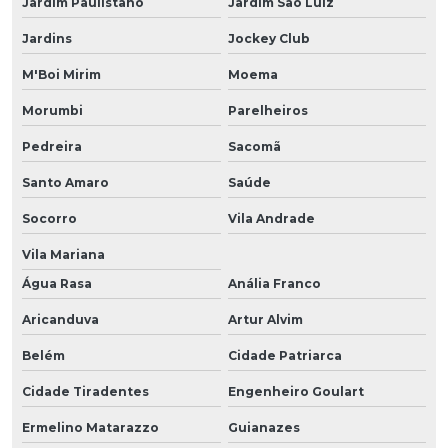
Jardim Paulistano
Jardim São Luiz
Jardins
Jockey Club
M'Boi Mirim
Moema
Morumbi
Parelheiros
Pedreira
Sacomã
Santo Amaro
Saúde
Socorro
Vila Andrade
Vila Mariana
Água Rasa
Anália Franco
Aricanduva
Artur Alvim
Belém
Cidade Patriarca
Cidade Tiradentes
Engenheiro Goulart
Ermelino Matarazzo
Guianazes