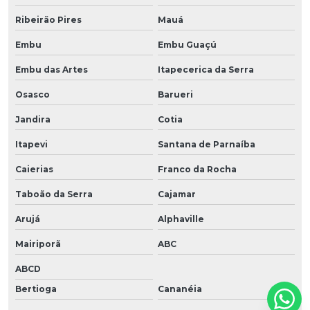
Ribeirão Pires
Mauá
Embu
Embu Guaçú
Embu das Artes
Itapecerica da Serra
Osasco
Barueri
Jandira
Cotia
Itapevi
Santana de Parnaíba
Caierias
Franco da Rocha
Taboão da Serra
Cajamar
Arujá
Alphaville
Mairiporã
ABC
ABCD
Bertioga
Cananéia