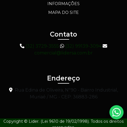
INFORMAÇÕES
MAPA DO SITE
Contato
(32) 3729-3555
(32) 99139-3094
comercial@lidersa.com.br
Endereço
Rua Edina de Oliveira, Nº90 - Bairro Industrial,
Muriaé / MG - CEP: 36883-286
Copyright © Lider. (Lei 9610 de 19/02/1998). Todos os direitos