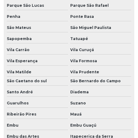
Parque São Lucas
Parque São Rafael
Penha
Ponte Rasa
São Mateus
São Miguel Paulista
Sapopemba
Tatuapé
Vila Carrão
Vila Curuçá
Vila Esperança
Vila Formosa
Vila Matilde
Vila Prudente
São Caetano do sul
São Bernardo do Campo
Santo André
Diadema
Guarulhos
Suzano
Ribeirão Pires
Mauá
Embu
Embu Guaçú
Embu das Artes
Itapecerica da Serra