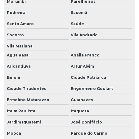
Morumbi
Parelheiros
Pedreira
Sacomã
Santo Amaro
Saúde
Socorro
Vila Andrade
Vila Mariana
Água Rasa
Anália Franco
Aricanduva
Artur Alvim
Belém
Cidade Patriarca
Cidade Tiradentes
Engenheiro Goulart
Ermelino Matarazzo
Guianazes
Itaim Paulista
Itaquera
Jardim Iguatemi
José Bonifácio
Moóca
Parque do Carmo