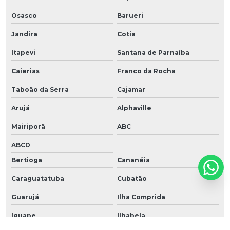
Osasco
Barueri
Jandira
Cotia
Itapevi
Santana de Parnaíba
Caierias
Franco da Rocha
Taboão da Serra
Cajamar
Arujá
Alphaville
Mairiporã
ABC
ABCD
Bertioga
Cananéia
Caraguatatuba
Cubatão
Guarujá
Ilha Comprida
Iguape
Ilhabela