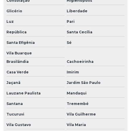
Consolação
Higienópolis
Glicério
Liberdade
Luz
Pari
República
Santa Cecília
Santa Efigênia
Sé
Vila Buarque
Brasilândia
Cachoeirinha
Casa Verde
Imirim
Jaçanã
Jardim São Paulo
Lauzane Paulista
Mandaqui
Santana
Tremembé
Tucuruvi
Vila Guilherme
Vila Gustavo
Vila Maria