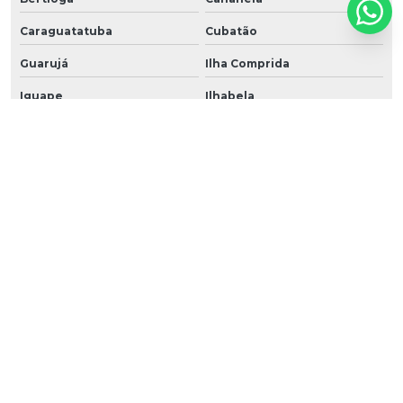
Caraguatatuba
Cubatão
Guarujá
Ilha Comprida
Iguape
Ilhabela
Itanhaém
Mongaguá
Riviera de São Lourenço
Santos
São Vicente
Praia Grande
Ubatuba
São Sebastião
Peruíbe
O conteúdo do texto desta página é de direito reservado. Sua reprodução, parcial ou
total, mesmo citando nossos links, é proibida sem a autorização do autor. Crime de
violação de direito autoral – artigo 184 do Código Penal –
Lei 9610/98 - Lei de direitos
autorais
.