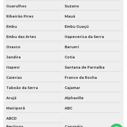
Guarulhos
Suzano
Ribeirão Pires
Mauá
Embu
Embu Guaçú
Embu das Artes
Itapecerica da Serra
Osasco
Barueri
Jandira
Cotia
Itapevi
Santana de Parnaíba
Caierias
Franco da Rocha
Taboão da Serra
Cajamar
Arujá
Alphaville
Mairiporã
ABC
ABCD
Bertioga
Cananéia