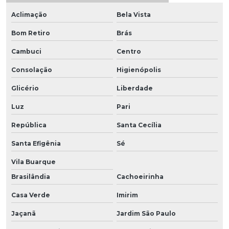
Aclimação
Bela Vista
Bom Retiro
Brás
Cambuci
Centro
Consolação
Higienópolis
Glicério
Liberdade
Luz
Pari
República
Santa Cecília
Santa Efigênia
Sé
Vila Buarque
Brasilândia
Cachoeirinha
Casa Verde
Imirim
Jaçanã
Jardim São Paulo