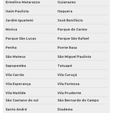
Ermelino Matarazzo
Guianazes
Itaim Paulista
Itaquera
Jardim Iguatemi
José Bonifácio
Moóca
Parque do Carmo
Parque São Lucas
Parque São Rafael
Penha
Ponte Rasa
São Mateus
São Miguel Paulista
Sapopemba
Tatuapé
Vila Carrão
Vila Curuçá
Vila Esperança
Vila Formosa
Vila Matilde
Vila Prudente
São Caetano do sul
São Bernardo do Campo
Santo André
Diadema