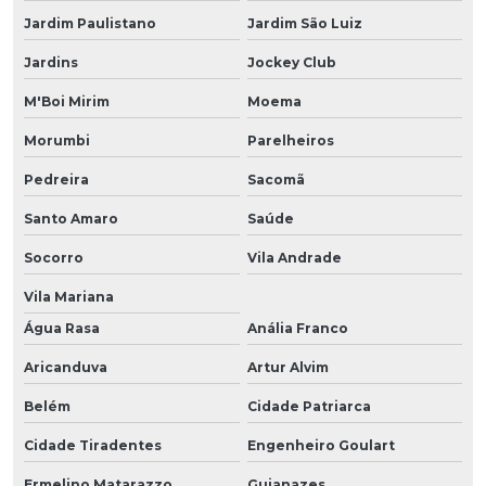
Jardim Paulistano
Jardim São Luiz
Jardins
Jockey Club
M'Boi Mirim
Moema
Morumbi
Parelheiros
Pedreira
Sacomã
Santo Amaro
Saúde
Socorro
Vila Andrade
Vila Mariana
Água Rasa
Anália Franco
Aricanduva
Artur Alvim
Belém
Cidade Patriarca
Cidade Tiradentes
Engenheiro Goulart
Ermelino Matarazzo
Guianazes