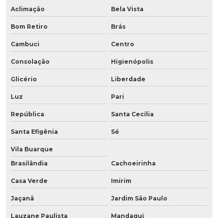
Aclimação
Bela Vista
Bom Retiro
Brás
Cambuci
Centro
Consolação
Higienópolis
Glicério
Liberdade
Luz
Pari
República
Santa Cecília
Santa Efigênia
Sé
Vila Buarque
Brasilândia
Cachoeirinha
Casa Verde
Imirim
Jaçanã
Jardim São Paulo
Lauzane Paulista
Mandaqui