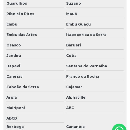
Guarulhos
Suzano
Ribeirão Pires
Mauá
Embu
Embu Guaçú
Embu das Artes
Itapecerica da Serra
Osasco
Barueri
Jandira
Cotia
Itapevi
Santana de Parnaíba
Caierias
Franco da Rocha
Taboão da Serra
Cajamar
Arujá
Alphaville
Mairiporã
ABC
ABCD
Bertioga
Cananéia