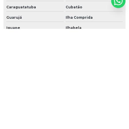
Caraguatatuba
Cubatão
Guarujá
Ilha Comprida
Iguape
Ilhabela
Itanhaém
Mongaguá
Riviera de São Lourenço
Santos
São Vicente
Praia Grande
Ubatuba
São Sebastião
Peruíbe
O conteúdo do texto desta página é de direito reservado. Sua reprodução, parcial ou
total, mesmo citando nossos links, é proibida sem a autorização do autor. Crime de
violação de direito autoral – artigo 184 do Código Penal –
Lei 9610/98 - Lei de direitos
autorais
.