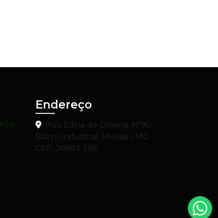
Endereço
9139-
Rua Edina de Oliveira, Nº90 -
Bairro Industrial, Muriaé / MG -
CEP: 36883-286