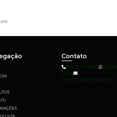
EITE
egação
Contato
(32) 3729-3555
(32) 9
3094
ESA
comercial@lidersa.com.br
UTOS
ATO
RMAÇÕES
DO SITE