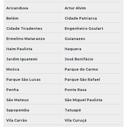
Aricanduva
Artur Alvim
Belém
Cidade Patriarca
Cidade Tiradentes
Engenheiro Goulart
Ermelino Matarazzo
Guianazes
Itaim Paulista
Itaquera
Jardim Iguatemi
José Bonifácio
Moóca
Parque do Carmo
Parque São Lucas
Parque São Rafael
Penha
Ponte Rasa
São Mateus
São Miguel Paulista
Sapopemba
Tatuapé
Vila Carrão
Vila Curuçá