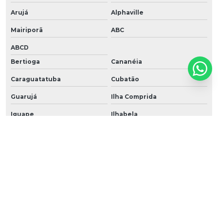
Arujá
Alphaville
Mairiporã
ABC
ABCD
Bertioga
Cananéia
Caraguatatuba
Cubatão
Guarujá
Ilha Comprida
Iguape
Ilhabela
Itanhaém
Mongaguá
Riviera de São Lourenço
Santos
São Vicente
Praia Grande
Ubatuba
São Sebastião
Peruíbe