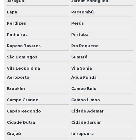
Jaraguá
Jardim Bonfiglioli
Lapa
Pacaembú
Perdizes
Perús
Pinheiros
Pirituba
Raposo Tavares
Rio Pequeno
São Domingos
Sumaré
Vila Leopoldina
Vila Sonia
Aeroporto
Água Funda
Brooklin
Campo Belo
Campo Grande
Campo Limpo
Capão Redondo
Cidade Ademar
Cidade Dutra
Cidade Jardim
Grajaú
Ibirapuera