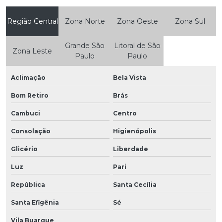
Região Central
Zona Norte
Zona Oeste
Zona Sul
Grande São
Litoral de São
Zona Leste
Paulo
Paulo
Aclimação
Bela Vista
Bom Retiro
Brás
Cambuci
Centro
Consolação
Higienópolis
Glicério
Liberdade
Luz
Pari
República
Santa Cecília
Santa Efigênia
Sé
Vila Buarque