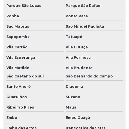
Parque São Lucas
Parque São Rafael
Penha
Ponte Rasa
São Mateus
São Miguel Paulista
Sapopemba
Tatuapé
Vila Carrão
Vila Curuçá
Vila Esperança
Vila Formosa
Vila Matilde
Vila Prudente
São Caetano do sul
São Bernardo do Campo
Santo André
Diadema
Guarulhos
Suzano
Ribeirão Pires
Mauá
Embu
Embu Guaçú
Embu das Artes
Itapecerica da Serra