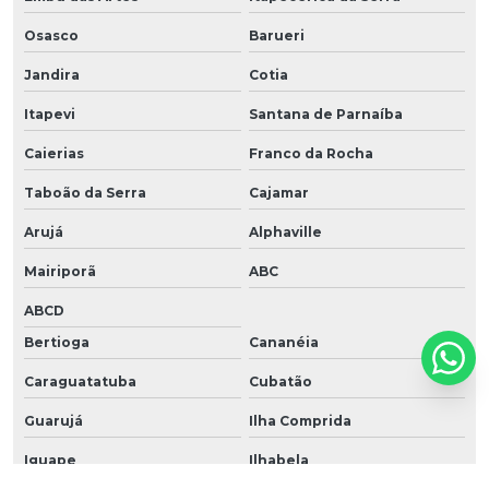
Osasco
Barueri
Jandira
Cotia
Itapevi
Santana de Parnaíba
Caierias
Franco da Rocha
Taboão da Serra
Cajamar
Arujá
Alphaville
Mairiporã
ABC
ABCD
Bertioga
Cananéia
Caraguatatuba
Cubatão
Guarujá
Ilha Comprida
Iguape
Ilhabela