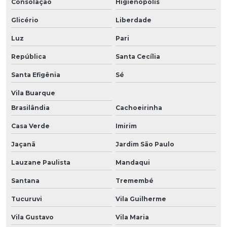
Consolação
Higienópolis
Glicério
Liberdade
Luz
Pari
República
Santa Cecília
Santa Efigênia
Sé
Vila Buarque
Brasilândia
Cachoeirinha
Casa Verde
Imirim
Jaçanã
Jardim São Paulo
Lauzane Paulista
Mandaqui
Santana
Tremembé
Tucuruvi
Vila Guilherme
Vila Gustavo
Vila Maria