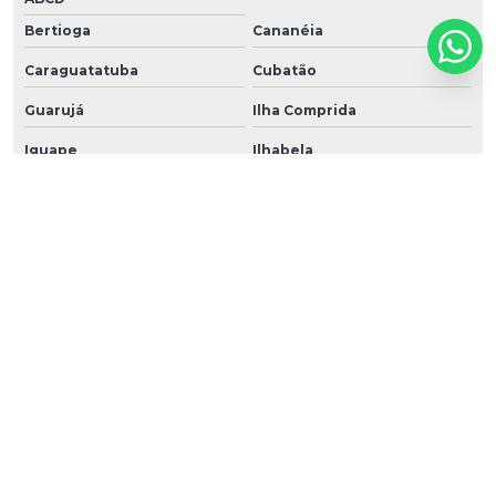
Bertioga
Cananéia
Caraguatatuba
Cubatão
Guarujá
Ilha Comprida
Iguape
Ilhabela
Itanhaém
Mongaguá
Riviera de São Lourenço
Santos
São Vicente
Praia Grande
Ubatuba
São Sebastião
Peruíbe
O conteúdo do texto desta página é de direito reservado. Sua reprodução, parcial ou
total, mesmo citando nossos links, é proibida sem a autorização do autor. Crime de
violação de direito autoral – artigo 184 do Código Penal –
Lei 9610/98 - Lei de direitos
autorais
.