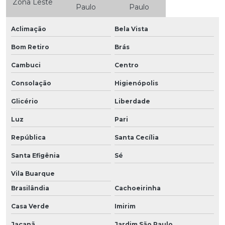
Zona Leste
Paulo
Paulo
Aclimação
Bela Vista
Bom Retiro
Brás
Cambuci
Centro
Consolação
Higienópolis
Glicério
Liberdade
Luz
Pari
República
Santa Cecília
Santa Efigênia
Sé
Vila Buarque
Brasilândia
Cachoeirinha
Casa Verde
Imirim
Jaçanã
Jardim São Paulo