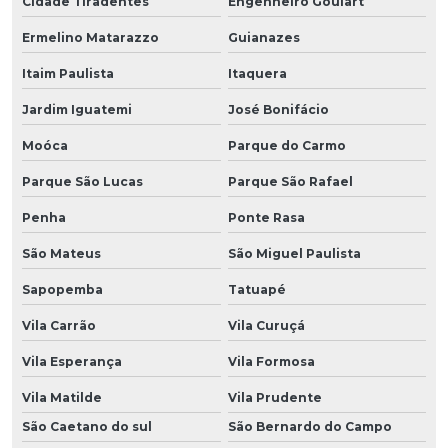
Cidade Tiradentes
Engenheiro Goulart
Ermelino Matarazzo
Guianazes
Itaim Paulista
Itaquera
Jardim Iguatemi
José Bonifácio
Moóca
Parque do Carmo
Parque São Lucas
Parque São Rafael
Penha
Ponte Rasa
São Mateus
São Miguel Paulista
Sapopemba
Tatuapé
Vila Carrão
Vila Curuçá
Vila Esperança
Vila Formosa
Vila Matilde
Vila Prudente
São Caetano do sul
São Bernardo do Campo