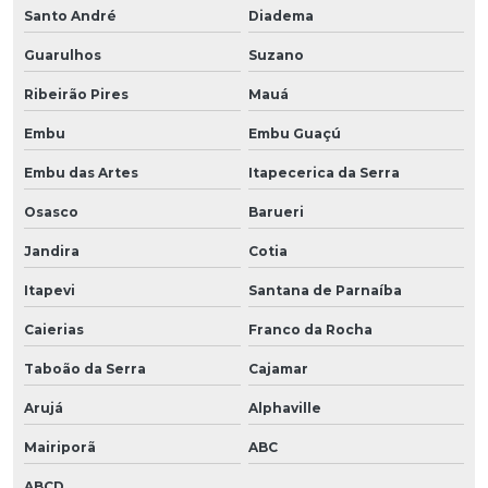
Santo André
Diadema
Guarulhos
Suzano
Ribeirão Pires
Mauá
Embu
Embu Guaçú
Embu das Artes
Itapecerica da Serra
Osasco
Barueri
Jandira
Cotia
Itapevi
Santana de Parnaíba
Caierias
Franco da Rocha
Taboão da Serra
Cajamar
Arujá
Alphaville
Mairiporã
ABC
ABCD