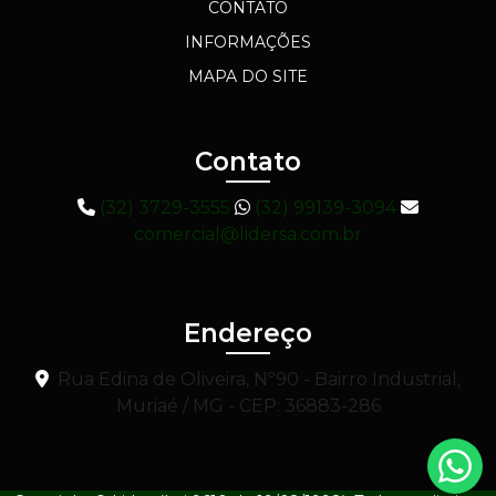
CONTATO
INFORMAÇÕES
MAPA DO SITE
Contato
(32) 3729-3555
(32) 99139-3094
comercial@lidersa.com.br
Endereço
Rua Edina de Oliveira, Nº90 - Bairro Industrial,
Muriaé / MG - CEP: 36883-286