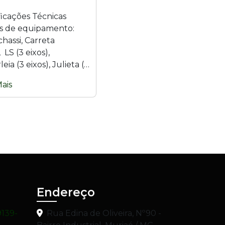
ficações Técnicas
 de equipamento:
hassi, Carreta
 LS (3 eixos),
eia (3 eixos), Julieta (2
xos) e Bitrem (9 eixos).
ais
l: Aço inoxidável...
Endereço
9139-
Rua Edina de Oliveira, Nº90 -