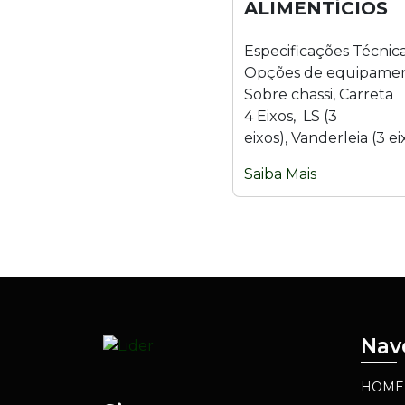
ALIMENTÍCIOS
Especificações Técnic
Opções de equipamen
Sobre chassi, Carreta
4 Eixos, LS (3
eixos), Vanderleia (3 ei
Julieta (2 ou 3 eixos) 
Saiba Mais
(9 eixos). Material: Aç
inoxidável...
Nav
HOME