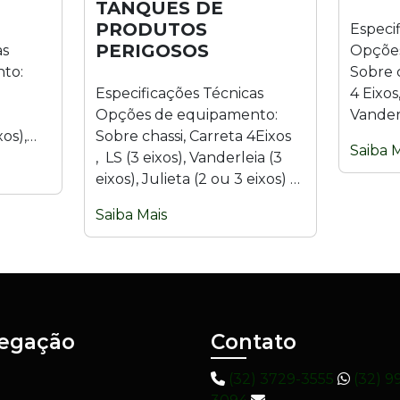
TANQUES DE
PRODUTOS
Especi
PERIGOSOS
as
Opções
to:
Sobre c
Especificações Técnicas
4 Eixos,
Opções de equipamento:
Vanderl
xos),
Sobre chassi, Carreta 4Eixos
ou 3 ei
Saiba M
e Bitrem
, LS (3 eixos), Vanderleia (3
Materia
o
eixos), Julieta (2 ou 3 eixos) e
Bitrem (9 eixos). Material:...
Saiba Mais
egação
Contato
(32) 3729-3555
(32) 9