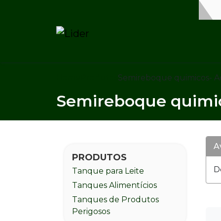
Home
Produtos
Semireboque quimicos- A
Semireboque quimic
A
PRODUTOS
D
Tanque para Leite
Tanques Alimentícios
Tanques de Produtos
Perigosos