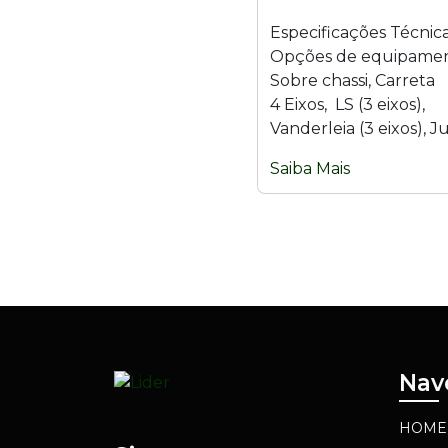
Especificações Técnic
Opções de equipamen
Sobre chassi, Carreta
4 Eixos, LS (3 eixos),
Vanderleia (3 eixos), Ju
ou 3 eixos) e Bitrem (9
Saiba Mais
Material: Aço inoxidável
Nav
HOME