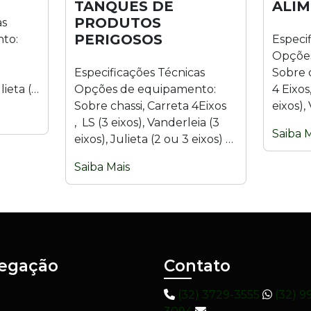
TANQUES DE
ALIM
PRODUTOS
as
PERIGOSOS
to:
Especi
Opções
Especificações Técnicas
Sobre c
lieta (2
Opções de equipamento:
4 Eixos
 eixos).
Sobre chassi, Carreta 4Eixos
eixos),
...
, LS (3 eixos), Vanderleia (3
Julieta
Saiba M
eixos), Julieta (2 ou 3 eixos) e
(9 eixo
Bitrem (9 eixos). Material:...
inoxidáv
Saiba Mais
egação
Contato
(32) 3729-3555
(32) 9