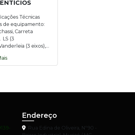
ENTÍCIOS
ficações Técnicas
 de equipamento:
hassi, Carreta
, LS (3
 Vanderleia (3 eixos),
 (2 ou 3 eixos) e Bitrem
ais
s). Material: Aço
el...
Endereço
9139-
Rua Edina de Oliveira, Nº90 -